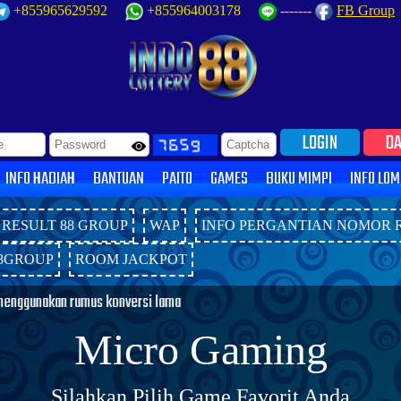
+855965629592
+855964003178
-------
FB Group
LOGIN
D
INFO HADIAH
BANTUAN
PAITO
GAMES
BUKU MIMPI
INFO LO
 RESULT 88 GROUP
WAP
INFO PERGANTIAN NOMOR 
88GROUP
ROOM JACKPOT
si lama
Micro Gaming
Silahkan Pilih Game Favorit Anda