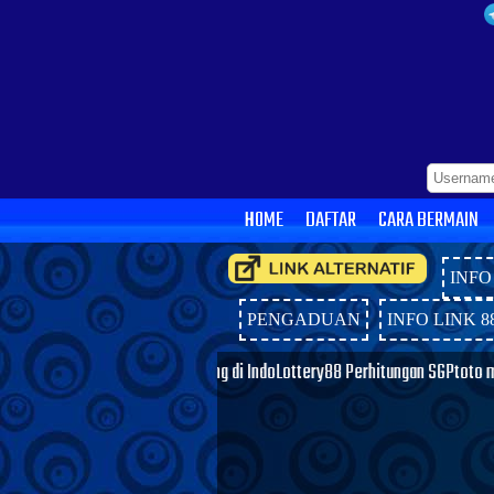
HOME
DAFTAR
CARA BERMAIN
INFO
PENGADUAN
INFO LINK 
t datang di IndoLottery88 Perhitungan SGPtoto menggunakan rumus konver