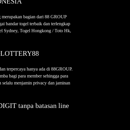
ONESIA
ang merupakan bagian dari 88 GROUP
 bandar togel terbaik dan terlengkap
gel Sydney, Togel Hongkong / Toto Hk,
INDOLOTTERY88
t dan terpercaya hanya ada di 88GROUP.
mba bagi para member sehingga para
selalu menjamin privacy dan jaminan
IGIT tanpa batasan line