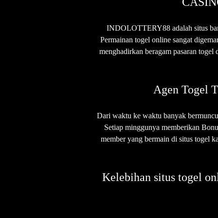
CASIN
INDOLOTTERY88 adalah situs bandar
Permainan togel online sangat digem
menghadirkan beragam pasaran togel d
Agen Togel T
Dari waktu ke waktu banyak bermuncula
Setiap minggunya memberikan Bonus
member yang bermain di situs togel
Kelebihan situs togel 