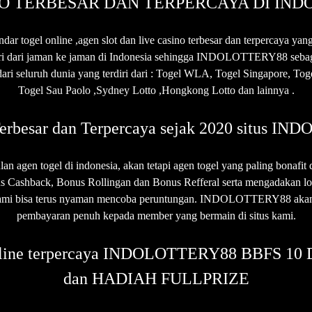
O TERBESAR DAN TERPERCAYA DI IND
 togel online ,agen slot dan live casino terbesar dan terpercaya y
ari dari jaman ke jaman di Indonesia sehingga INDOLOTTERY88 sebagai
ari seluruh dunia yang terdiri dari : Togel WLA, Togel Singapore, To
Togel Sau Paolo ,Sydney Lotto ,Hongkong Lotto dan lainnya .
erbesar dan Terpercaya sejak 2020 situs 
n agen togel di indonesia, akan tetapi agen togel yang paling bonafi
 Cashback, Bonus Rollingan dan Bonus Refferal serta mengadakan lo
 kami bisa terus nyaman mencoba peruntungan. INDOLOTTERY88 akan 
pembayaran penuh kepada member yang bermain di situs kami.
online terpercaya INDOLOTTERY88 BBFS 10 D
dan HADIAH FULLPRIZE